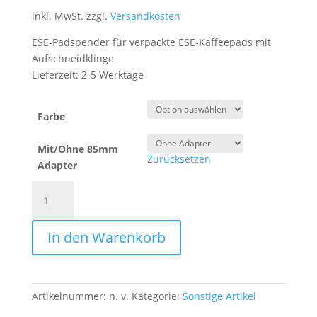
inkl. MwSt.
zzgl.
Versandkosten
ESE-Padspender für verpackte ESE-Kaffeepads mit
Aufschneidklinge
Lieferzeit:
2-5 Werktage
Farbe
Mit/Ohne 85mm
Zurücksetzen
Adapter
Kaffeepadspender,
ESE
Pad
In den Warenkorb
Spender,
Aufbewahrung
für
ESE
Artikelnummer:
n. v.
Kategorie:
Sonstige Artikel
Kaffeepads